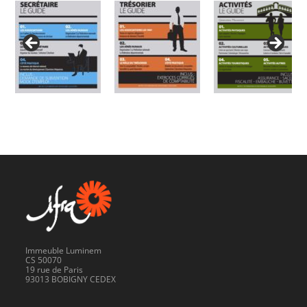
Immeuble Luminem
CS 50070
19 rue de Paris
93013 BOBIGNY CEDEX