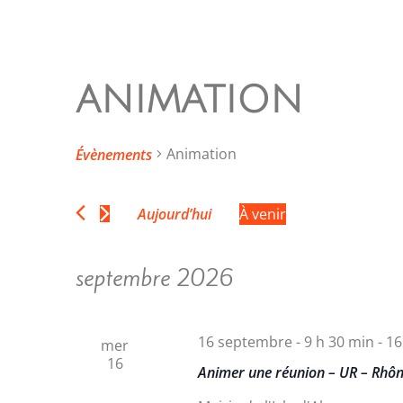
ANIMATION
Animation
Évènements
Aujourd’hui
À venir
S
é
septembre 2026
l
e
c
16 septembre - 9 h 30 min
-
16
t
mer
16
i
Animer une réunion – UR – Rhôn
o