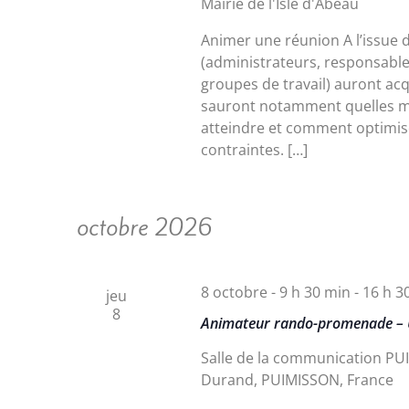
Mairie de l'Isle d'Abeau
n
n
Animer une réunion A l’issue 
e
(administrateurs, responsabl
z
groupes de travail) auront acq
u
sauront notamment quelles mé
n
atteindre et comment optimiser
e
contraintes. […]
d
a
t
octobre 2026
e
.
8 octobre - 9 h 30 min
-
16 h 3
jeu
8
Animateur rando-promenade – U
Salle de la communication P
Durand, PUIMISSON, France