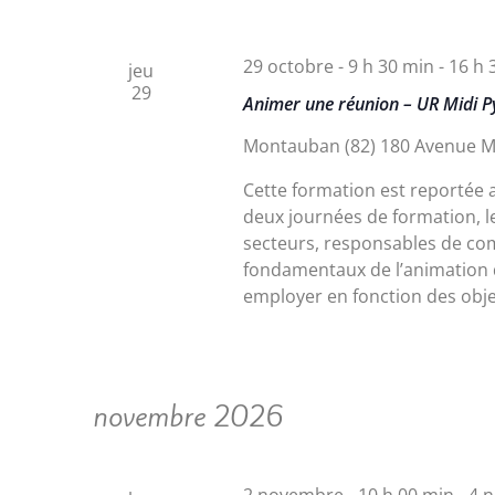
29 octobre - 9 h 30 min
-
16 h 
jeu
29
Animer une réunion – UR Midi P
Montauban (82)
180 Avenue M
Cette formation est reportée 
deux journées de formation, l
secteurs, responsables de com
fondamentaux de l’animation 
employer en fonction des obje
novembre 2026
2 novembre - 10 h 00 min
-
4 n