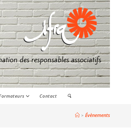
mation des responsables associatifs
Formateurs
Contact
🔍
Évènements
>