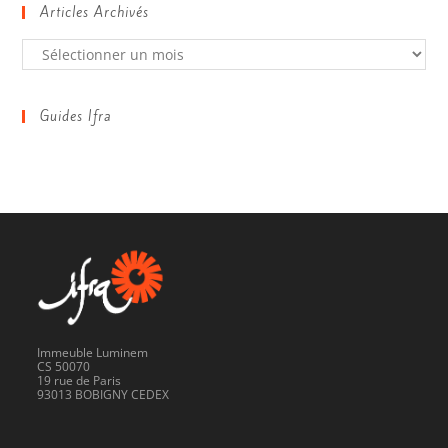
Articles Archivés
Guides Ifra
Immeuble Luminem
CS 50070
19 rue de Paris
93013 BOBIGNY CEDEX