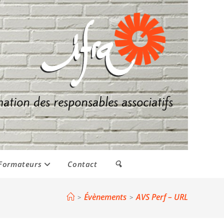
mation des responsables associatifs
Formateurs
Contact
🔍
Évènements
AVS Perf – URL
>
>