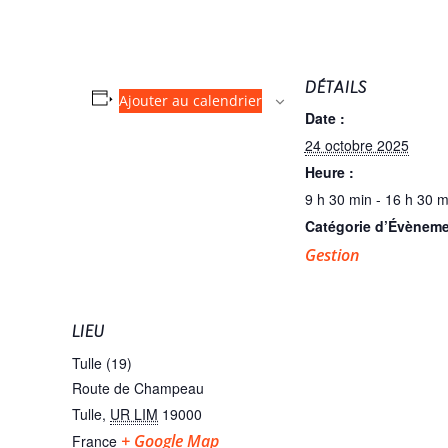
DÉTAILS
Ajouter au calendrier
Date :
24 octobre 2025
Heure :
9 h 30 min - 16 h 30 m
Catégorie d’Évèneme
Gestion
LIEU
Tulle (19)
Route de Champeau
Tulle
,
UR LIM
19000
+ Google Map
France