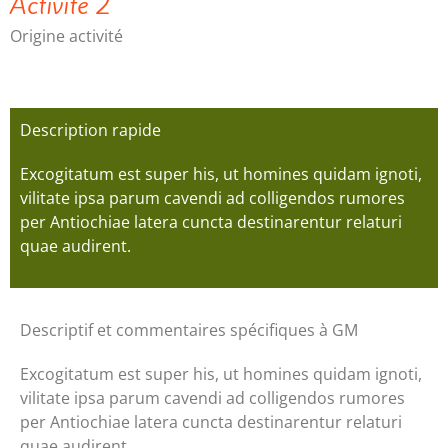
Activité 2
Origine activité
Description rapide
Excogitatum est super his, ut homines quidam ignoti,
vilitate ipsa parum cavendi ad colligendos rumores
per Antiochiae latera cuncta destinarentur relaturi
quae audirent.
Descriptif et commentaires spécifiques à GM
Excogitatum est super his, ut homines quidam ignoti,
vilitate ipsa parum cavendi ad colligendos rumores
per Antiochiae latera cuncta destinarentur relaturi
quae audirent.