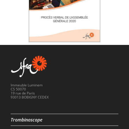
Immeuble Luminem
CS 50070
19 rue de Paris
93013 BOBIGNY CEDEX
Trombinoscope